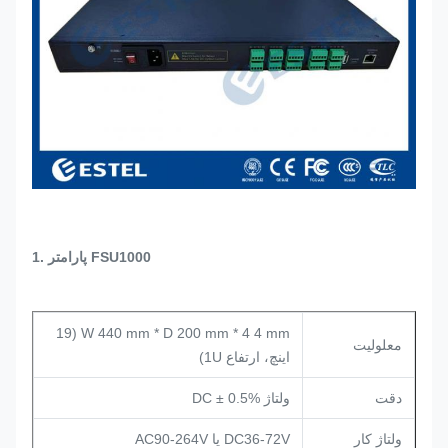
1. پارامتر FSU1000
W 440 mm * D 200 mm * 4 4 mm (19
معلولیت
اینچ، ارتفاع 1U)
دقت
ولتاژ DC ± 0.5%
ولتاژ کار
DC36-72V یا AC90-264V