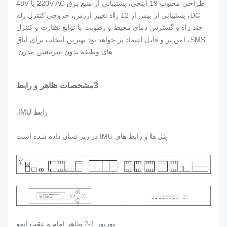
طراحی محبوب 19 اینچی، پشتیبانی از منبع برق 220V AC یا 48V
DC، پشتیبانی از بیش از 12 راه تغییر ارزش، خروجی کنترل رله
چند راه و گسترش دمای محیط و رطوبت،با توابع نظارت و کنترل
SMS، امن تر و قابل اعتماد تر خواهد بود بهترین انتخاب برای اتاق
های وظیفه بدون سرنشین مدرن.
3مشخصات ظاهر و رابط
رابط IMU:
پنل ها و رابط های IMU در زیر نشان داده شده است
پورتور 1-2 ظاهر امام و عقب ایمو