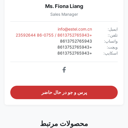
Ms. Fiona Liang
Sales Manager
ایمیل:
info@estel.com.cn
تلفن::
+8613752765943 / 86-0755 23592644
واتساپ:
8613752765943
ویچت:
+8613752765943
اسکایپ:
+8613752765943
پرس و جو در حال حاضر
محصولات مرتبط