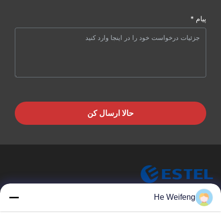
پیام *
حالا ارسال کن
ESTEL (GUANGDONG) TECHNOLOGY CO., LTD.
He Weifeng
ESTEL ((GUANGDONG) TECHNOLOGY CO., LTD