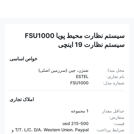
سیستم نظارت محیط پویا FSU1000
سیستم نظارت 19 اینچی
خواص اساسی
محل مبدا:
شنژن، چین (سرزمین اصلی)
نام تجاری:
ESTEL
شماره مدل:
FSU1000
املاک تجاری
حداقل مقدار
1 مجموعه
سفارش:
قیمت:
215-500 usd
شرایط پرداخت:
T/T، L/C، D/A، Western Union، Paypal و