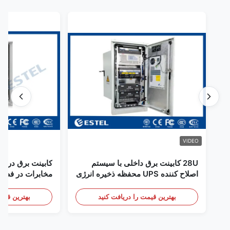
VIDEO
28U کابینت برق داخلی با سیستم
کابینت برق در فض
اصلاح کننده UPS محفظه ذخیره انرژی
مخابرات در فضای
باتری
سنسور درب
بهترین قیمت را دریافت کنید
بهترین قیمت