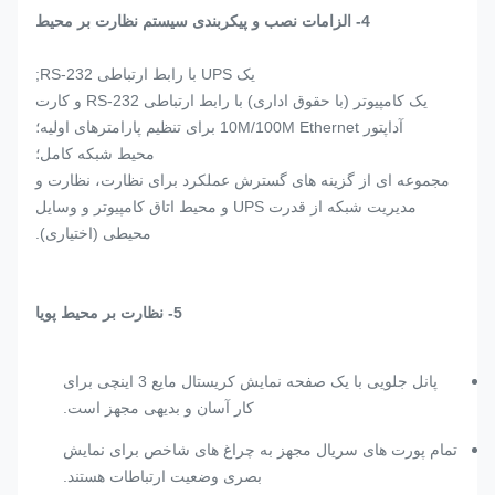
4- الزامات نصب و پیکربندی سیستم نظارت بر محیط
یک UPS با رابط ارتباطی RS-232;
یک کامپیوتر (با حقوق اداری) با رابط ارتباطی RS-232 و کارت
آداپتور 10M/100M Ethernet برای تنظیم پارامترهای اولیه؛
محیط شبکه کامل؛
مجموعه ای از گزینه های گسترش عملکرد برای نظارت، نظارت و
مدیریت شبکه از قدرت UPS و محیط اتاق کامپیوتر و وسایل
محیطی (اختیاری).
5- نظارت بر محیط پویا
پانل جلویی با یک صفحه نمایش کریستال مایع 3 اینچی برای
کار آسان و بدیهی مجهز است.
تمام پورت های سریال مجهز به چراغ های شاخص برای نمایش
بصری وضعیت ارتباطات هستند.