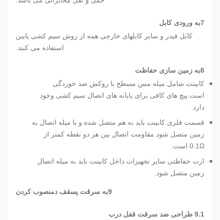
حمل و نقل مخابراتی می باشد.
7
به
ورودی کابل
کابل فیدر و سایر کابلهای خارجی همه از روش سیم کشی پایین
استفاده می کنند.
8
به
زمین سازی
حفاظت
کابینت شامل میله مس مسطح با روکش ضد خوردگی
است.پیچ های کافی برای پایانه های اتصال سیم کشی وجود
دارد.
قسمت فلزی کابینت باید به هم متصل شده و با میله اتصال به
زمین متصل شود.مقاومت اتصال بین هر دو نقطه کمتر از
0.1Ω است.
ارت حفاظتی سایر تجهیزات داخل کابینت باید به میله اتصال
زمین متصل شود.
9
به
سرقت
پ
سقف
د
منصوب کردن
.1 طراحی ضد سرقت قفل درب
9