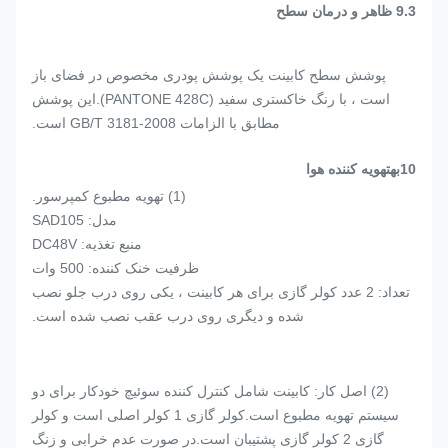
9.3
ظاهر و درمان سطح
پوشش سطح کابینت یک پوشش پودری مخصوص در فضای باز
است ، با رنگ خاکستری سفید (PANTONE 428C).این پوشش
مطابق با الزامات GB/T 3181-2008 است.
10
بهتهویه کننده هوا
(1) تهویه مطبوع کمپرسور.
مدل: SAD105
منبع تغذیه: DC48V
ظرفیت خنک کننده: 500 وات
تعداد: 2 عدد کولر گازی برای هر کابینت ، یکی روی درب جلو نصب
شده و دیگری روی درب عقب نصب شده است.
(2) اصل کار: کابینت شامل کنترل کننده سوئیچ خودکار برای دو
سیستم تهویه مطبوع است.کولر گازی 1 کولر اصلی است و کولر
گازی 2 کولر گازی پشتیبان است.در صورت عدم خرابی و زنگ