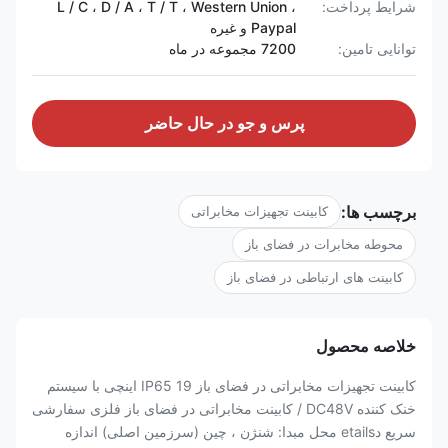
شرایط پرداخت:
L / C ، D / A ، T / T ، Western Union ،
Paypal و غیره
توانایی تامین:
7200 مجموعه در ماه
پرس و جو در حال حاضر
برچسب ها:
کابینت تجهیزات مخابراتی
محوطه مخابرات در فضای باز
کابینت های ارتباطی در فضای باز
خلاصه محصول
کابینت تجهیزات مخابراتی در فضای باز IP65 19 اینچی با سیستم
خنک کننده DC48V / کابینت مخابراتی در فضای باز فلزی سفارشی
سریع دetails محل مبدا: شنژن ، چین (سرزمین اصلی) اندازه