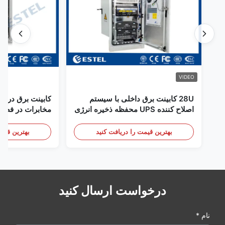
VIDEO
28U کابینت برق داخلی با سیستم
کابینت برق در فض
اصلاح کننده UPS محفظه ذخیره انرژی
مخابرات در فضای
باتری
سنسور درب
بهترین قیمت را دریافت کنید
بهترین قیمت
درخواست ارسال کنید
نام *