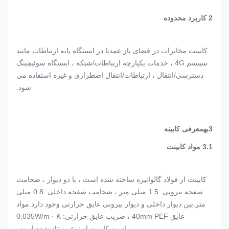
2
کاربرد
محدوده
کابینت مخابرات در فضای باز عمدتا در ایستگاه پایه ارتباطات مانند
سیستم 4G ، خدمات یکپارچه ارتباطات/شبکه ​​، ایستگاه سوئیچینگ
دسترسی/انتقال ، ارتباطات/انتقال اضطراری و غیره استفاده می
شود.
3
بهمعرفی کابینه
.1 مواد کابینت
3
کابینت از فولاد گالوانیزه ساخته شده است ، با دو دیوار ، ضخامت
صفحه بیرونی: 1.5 میلی متر ، ضخامت صفحه داخلی: 0.8 میلی
متر.بین دیوار داخلی و دیوار بیرونی عایق حرارتی وجود دارد.مواد
عایق 40mm PEF ، ضریب عایق حرارتی: 0.035W/m · K
است.کابینت از نوع مونتاژ شده است.