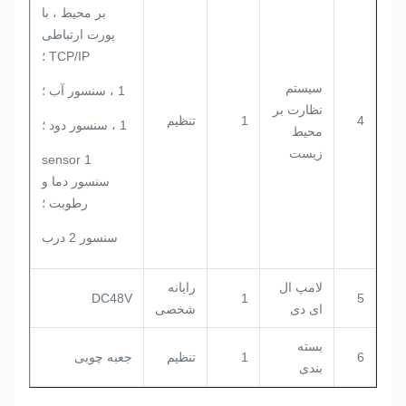
بر محیط ، با
پورت ارتباطی
TCP/IP ؛
سیستم
1 ، سنسور آب ؛
نظارت بر
4
1
تنظیم
1 ، سنسور دود ؛
محیط
زیست
1 sensor
سنسور دما و
رطوبت ؛
سنسور 2 درب
لامپ ال
رایانه
DC48V
1
5
ای دی
شخصی
بسته
6
1
تنظیم
جعبه چوبی
بندی