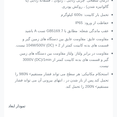
درمان سطحی: چربی زدایی ، زدودن ، فسفاته زدایی (یا
گالوانیزه شدن) ، روکش پودری.
تحمل بار کابینت: ≥600 کیلوگرم
حفاظت از ورود: IP65
عقب ماندگی شعله: مطابق با GB5169.7 تست A باشید
مقاومت عایق: مقاومت عایق بین دستگاه های زمین گیر و
قسمت های بدنه کابینت کمتر از 2 × 104M/500V (DC) نیست.
مقاومت در برابر ولتاژ: ولتاژ مقاومت بین دستگاه های زمین
گیر و قسمت های بدنه کابینت کمتر از 3000V (DC)/1min
نیست.
استحکام مکانیکی: هر سطح می تواند فشار مستقیم> 980N را
تحمل کند.پس از باز شدن در ، انتهای بیرونی آن می تواند فشار
مستقیم> 200N را تحمل کند.
نمودار ابعاد