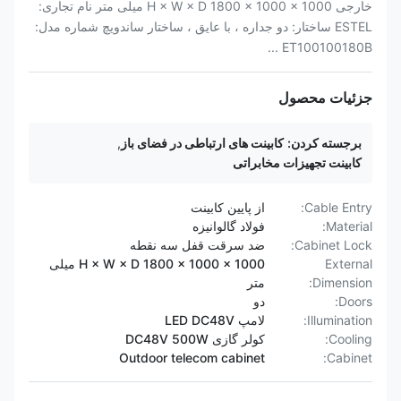
خارجی H × W × D 1800 × 1000 × 1000 میلی متر نام تجاری:
ESTEL ساختار: دو جداره ، با عایق ، ساختار ساندویچ شماره مدل:
ET100100180B ...
جزئیات محصول
برجسته کردن:
کابینت های ارتباطی در فضای باز
,
کابینت تجهیزات مخابراتی
Cable Entry:
از پایین کابینت
Material:
فولاد گالوانیزه
Cabinet Lock:
ضد سرقت قفل سه نقطه
External
H × W × D 1800 × 1000 × 1000 میلی
Dimension:
متر
Doors:
دو
Illumination:
لامپ LED DC48V
Cooling:
کولر گازی DC48V 500W
Outdoor telecom cabinet
Cabinet: