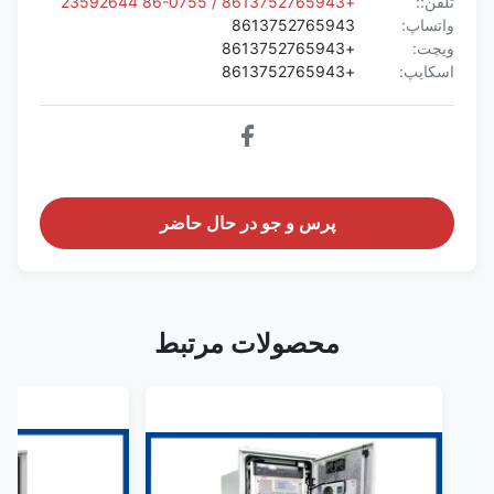
تلفن::
+8613752765943 / 86-0755 23592644
واتساپ:
8613752765943
ویچت:
+8613752765943
اسکایپ:
+8613752765943
پرس و جو در حال حاضر
محصولات مرتبط