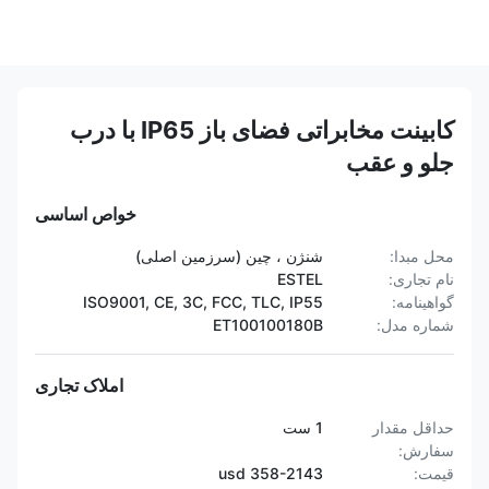
کابینت مخابراتی فضای باز IP65 با درب
جلو و عقب
خواص اساسی
محل مبدا:
شنژن ، چین (سرزمین اصلی)
نام تجاری:
ESTEL
گواهینامه:
ISO9001, CE, 3C, FCC, TLC, IP55
شماره مدل:
ET100100180B
املاک تجاری
حداقل مقدار
1 ست
سفارش:
قیمت:
358-2143 usd