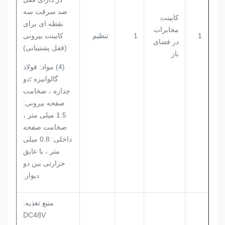
ضد سرقت سه
کابینت
نقطه ای برای
مخابرات
1
1
تنظیم
کابینت بیرونی
در فضای
(قفل پشتیبانی)
باز
(4) مواد: فولاد
گالوانیزه ؛دو
جداره ، ضخامت
صفحه بیرونی:
1.5 میلی متر ،
ضخامت صفحه
داخلی: 0.8 میلی
متر ، با عایق
حرارتی بین دو
دیوار.
منبع تغذیه:
DC48V