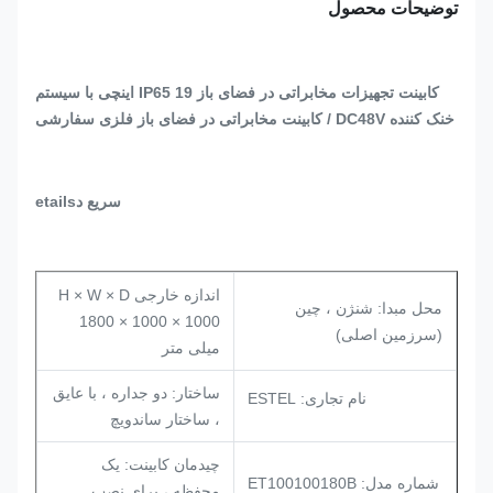
توضیحات محصول
کابینت تجهیزات مخابراتی در فضای باز IP65 19 اینچی با سیستم
خنک کننده DC48V / کابینت مخابراتی در فضای باز فلزی سفارشی
سریع
د
etails
اندازه خارجی H × W × D
محل مبدا: شنژن ، چین
1800 × 1000 × 1000
(سرزمین اصلی)
میلی متر
ساختار: دو جداره ، با عایق
نام تجاری: ESTEL
، ساختار ساندویچ
چیدمان کابینت: یک
شماره مدل: ET100100180B
محفظه ، برای نصب