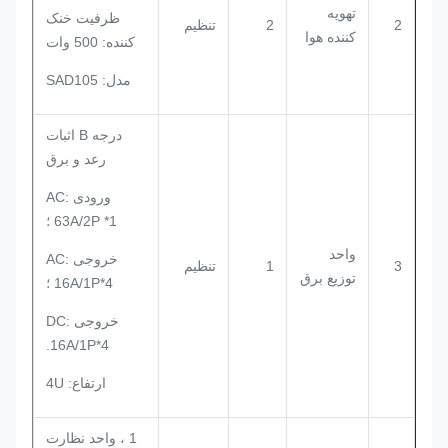
تهویه
ظرفیت خنک
2
2
تنظیم
کننده هوا
کننده: 500 وات
مدل: SAD105
درجه B اثبات
رعد و برق
ورودی AC:
63A/2P *1 ؛
واحد
خروجی AC:
3
1
تنظیم
توزیع برق
16A/1P*4 ؛
خروجی DC:
16A/1P*4.
ارتفاع: 4U
1 ، واحد نظارت