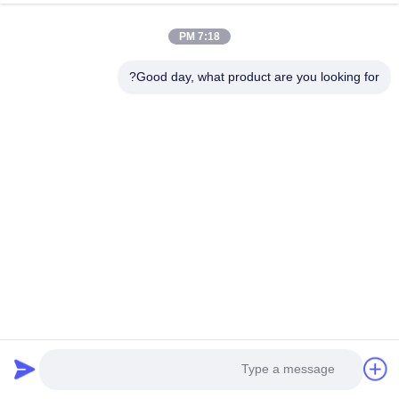
7:18 PM
Good day, what product are you looking for?
حالا ارسال کن
ESTEL (GUANGDONG) TECHNOLOGY CO., LTD.
ESTEL ((GUANGDONG) TECHNOLOGY CO., LTD
پیوندهای سریع
خونه
جدید
محصولات
ویدیو
درباره ما
تور کارخانه