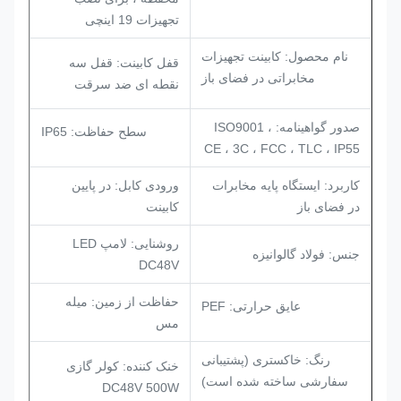
تجهیزات 19 اینچی
نام محصول: کابینت تجهیزات
قفل کابینت: قفل سه
مخابراتی در فضای باز
نقطه ای ضد سرقت
صدور گواهینامه: ISO9001 ،
سطح حفاظت: IP65
CE ، 3C ، FCC ، TLC ، IP55
کاربرد: ایستگاه پایه مخابرات
ورودی کابل: در پایین
در فضای باز
کابینت
روشنایی: لامپ LED
جنس: فولاد گالوانیزه
DC48V
حفاظت از زمین: میله
عایق حرارتی: PEF
مس
رنگ: خاکستری (پشتیبانی
خنک کننده:
کولر گازی
سفارشی ساخته شده است)
DC48V 500W