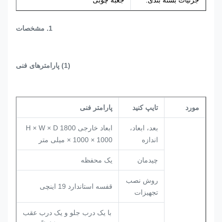
جزئیات بسته بندی:
جعبه چوبی
1. مشخصات
(1) پارامترهای فنی
مورد
تایپ کنید
پارامتر فنی
بعد، ابعاد،
ابعاد خارجی H × W × D 1800
اندازه
× 1000 × 1000 میلی متر
چیدمان
یک محفظه
روش نصب
قفسه استاندارد 19 اینچی
تجهیزات
با یک درب جلو و یک درب عقب