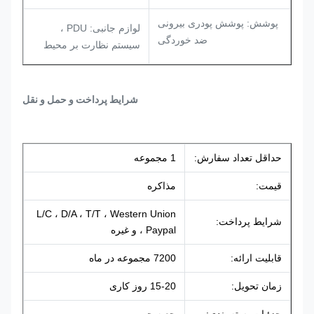
پوشش: پوشش پودری بیرونی
لوازم جانبی: PDU ،
ضد خوردگی
سیستم نظارت بر محیط
شرایط پرداخت و حمل و نقل
حداقل تعداد سفارش:
1 مجموعه
قیمت:
مذاکره
L/C ، D/A ، T/T ، Western Union
شرایط پرداخت:
، Paypal و غیره
قابلیت ارائه:
7200 مجموعه در ماه
زمان تحویل:
15-20 روز کاری