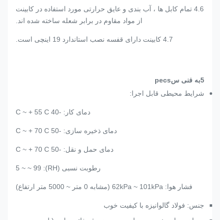
4.6 تمام کابل ها ، آب بندی و عایق حرارتی مورد استفاده در کابینت
از مواد مقاوم در برابر شعله ساخته شده اند.
4.7 کابینت دارای قفسه نصب استاندارد 19 اینچی است.
5
به
فنی
س
pecs
شرایط محیطی قابل اجرا:
دمای کار: -40 C ~ + 55 C
دمای ذخیره سازی: -50 C ~ + 70 C
دمای حمل و نقل: -50 C ~ + 70 C
رطوبت نسبی (RH): 5 ~ ~ 99
فشار هوا: 62kPa ~ 101kPa (مشابه 0 متر ~ 5000 متر ارتفاع)
جنس: فولاد گالوانیزه با کیفیت خوب