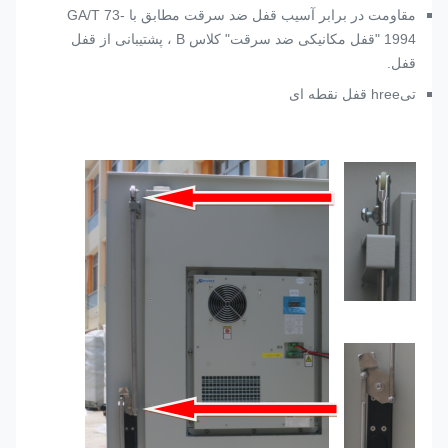
مقاومت در برابر آسیب قفل ضد سرقت مطابق با GA/T 73-
1994 "قفل مکانیکی ضد سرقت" کلاس B ، پشتیبانی از قفل
قفل.
تی
hree قفل نقطه ای