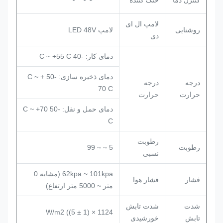
کنترل دما
خنک کننده
لامپ ال ای
روشنایی
لامپ LED 48V
دی
دمای کار: -40 C ~ +55 C
دمای ذخیره سازی: -50 C ~ +
درجه
درجه
70 C
حرارت
حرارت
دمای حمل و نقل: -50 C ~ +70
C
رطوبت
رطوبت
5 ~ ~ 99
نسبی
62kpa ~ 101kpa (مشابه 0
فشار
فشار هوا
متر ~ 5000 متر ارتفاع)
شدت
شدت تابش
1124 × (1 ± 5)) W/m2
تابش
خورشیدی