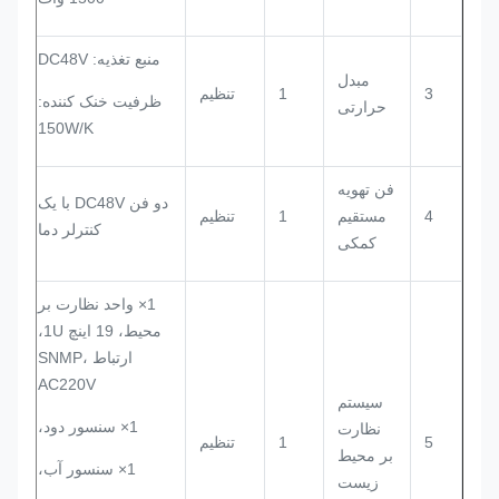
منبع تغذیه: DC48V
مبدل
3
1
تنظیم
ظرفیت خنک کننده:
حرارتی
150W/K
فن تهویه
دو فن DC48V با یک
4
مستقیم
1
تنظیم
کنترلر دما
کمکی
1× واحد نظارت بر
محیط، 19 اینچ 1U،
ارتباط SNMP،
AC220V
سیستم
1× سنسور دود،
نظارت
5
1
تنظیم
بر محیط
1× سنسور آب،
زیست