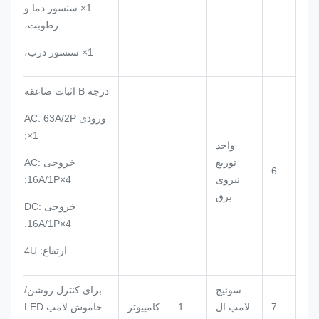
1× سنسور دما و
رطوبت،
1× سنسور درب،
درجه B اثبات صاعقه
ورودی AC: 63A/2P
×1;
واحد
توزیع
خروجی AC:
6
نیروی
16A/1P×4;
برق
خروجی DC:
16A/1P×4.
ارتفاع: 4U
سوئیچ
برای کنترل روشن/
7
لامپ ال
1
کامپیوتر
خاموش لامپ LED