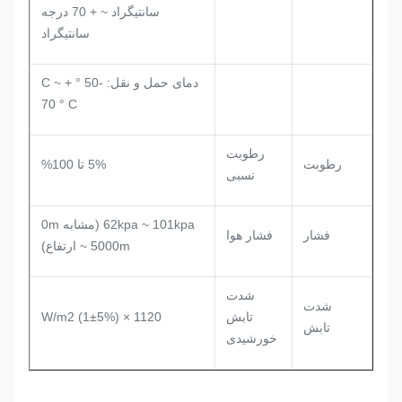
سانتیگراد ~ + 70 درجه
سانتیگراد
دمای حمل و نقل: -50 ° C ~ +
70 ° C
رطوبت
رطوبت
5% تا 100%
نسبی
62kpa ~ 101kpa (مشابه 0m
فشار
فشار هوا
~ 5000m ارتفاع)
شدت
شدت
تابش
1120 × (1±5%) W/m2
تابش
خورشیدی