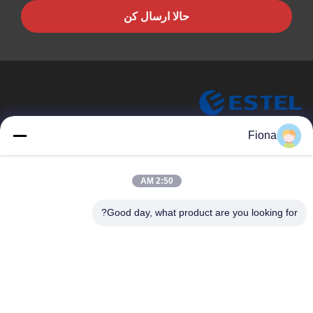
حالا ارسال کن
Fiona
ESTEL (GUANGDONG) TECHNOLOGY CO., LTD.
ESTEL ((GUANGDONG) TECHNOLOGY CO., LTD
پیوندهای سریع
2:50 AM
خونه
جدید
Good day, what product are you looking for?
محصولات
ویدیو
درباره ما
تور کارخانه
کنترل کیفیت
با ما تماس بگیرید
با ما تماس بگیرید