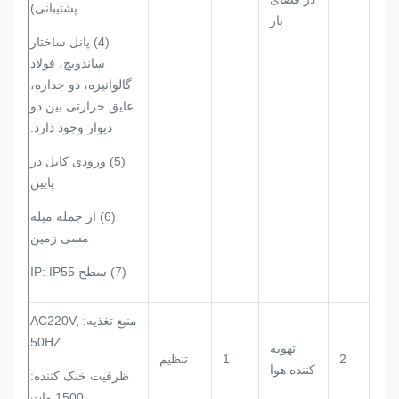
پشتیبانی)
باز
(4) پانل ساختار
ساندویچ، فولاد
گالوانیزه، دو جداره،
عایق حرارتی بین دو
دیوار وجود دارد.
(5) ورودی کابل در
پایین
(6) از جمله میله
مسی زمین
(7) سطح IP: IP55
منبع تغذیه: AC220V,
50HZ
تهویه
2
1
تنظیم
کننده هوا
ظرفیت خنک کننده:
1500 وات