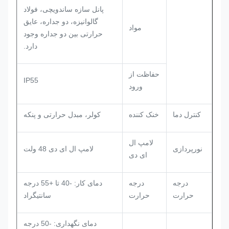
پانل سازه ساندویچی، فولاد
گالوانیزه، دو جداره، عایق
مواد
حرارتی بین دو جداره وجود
دارد.
حفاظت از
IP55
ورود
کنترل دما
خنک کننده
کولر، مبدل حرارتی و پنکه
لامپ ال
نورپردازی
لامپ ال ای دی 48 ولت
ای دی
درجه
درجه
دمای کار: -40 تا +55 درجه
حرارت
حرارت
سانتیگراد
دمای نگهداری: -50 درجه