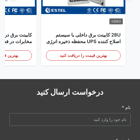
VIDEO
28U کابینت برق داخلی با سیستم
کابینت برق در فض
اصلاح کننده UPS محفظه ذخیره انرژی
مخابرات در فضای
باتری
سنسور درب
بهترین قیمت را دریافت کنید
بهترین قیمت
درخواست ارسال کنید
نام *