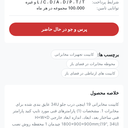
شرایط پرداخت:
L / C ، D / A ، D / P ، T / T و غیره
توانایی تامین:
100،000 مجموعه در هر ماه
پرس و جو در حال حاضر
برچسب ها:
کابینت تجهیزات مخابراتی
محوطه مخابرات در فضای باز
کابینت های ارتباطی در فضای باز
خلاصه محصول
کابینت مخابراتی 19 اینچی درب جلو 34U عایق بندی شده برای
مخابرات 1. مشخصات (1) پارامترهای فنی مورد تایپ کنید پارامتر
فنی ساختار بعد، ابعاد، اندازه ابعاد خارجی H×W×D
1800×900×900mm;(19", 34U) چیدمان 1 محفظه روش نصب