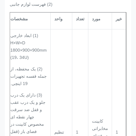
(2) فهرست لوازم جانبی
خیر
مورد
تعداد
واحد
مشخصات
(1) ابعاد خارجی
H×W×D
1800×900×900mm
(19، 34U)
(2) یک محفظه، از
جمله قفسه تجهیزات
19 اینچی.
(3) دارای یک درب
جلو و یک درب عقب
و قفل ضد سرقت
چهار نقطه ای
کابینت
مخصوص کابینت در
مخابراتی
فضای باز (قفل
1
1
تنظیم
در فضای