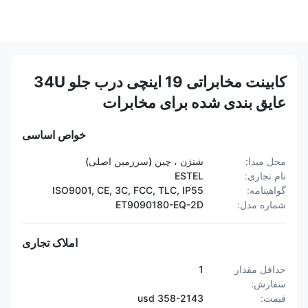
کابینت مخابراتی 19 اینچی درب جلو 34U
عایق بندی شده برای مخابرات
خواص اساسی
محل مبدا:
شنژن ، چین (سرزمین اصلی)
نام تجاری:
ESTEL
گواهینامه:
ISO9001, CE, 3C, FCC, TLC, IP55
شماره مدل:
ET9090180-EQ-2D
املاک تجاری
حداقل مقدار
1
سفارش:
قیمت:
358-2143 usd