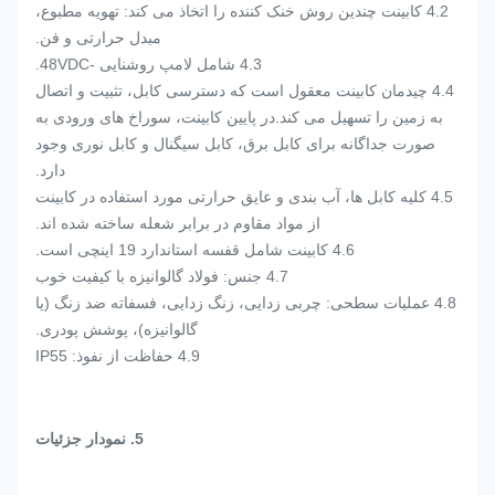
4.2 کابینت چندین روش خنک کننده را اتخاذ می کند: تهویه مطبوع،
مبدل حرارتی و فن.
4.3 شامل لامپ روشنایی -48VDC.
4.4 چیدمان کابینت معقول است که دسترسی کابل، تثبیت و اتصال
به زمین را تسهیل می کند.در پایین کابینت، سوراخ های ورودی به
صورت جداگانه برای کابل برق، کابل سیگنال و کابل نوری وجود
دارد.
4.5 کلیه کابل ها، آب بندی و عایق حرارتی مورد استفاده در کابینت
از مواد مقاوم در برابر شعله ساخته شده اند.
4.6 کابینت شامل قفسه استاندارد 19 اینچی است.
4.7 جنس: فولاد گالوانیزه با کیفیت خوب
4.8 عملیات سطحی: چربی زدایی، زنگ زدایی، فسفاته ضد زنگ (یا
گالوانیزه)، پوشش پودری.
4.9 حفاظت از نفوذ: IP55
5. نمودار جزئیات