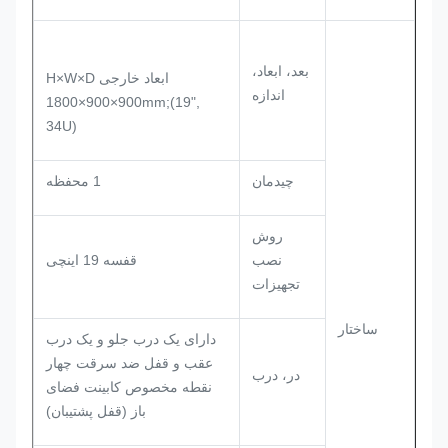
بعد، ابعاد،
ابعاد خارجی H×W×D
اندازه
1800×900×900mm;(19",
34U)
چیدمان
1 محفظه
روش
نصب
قفسه 19 اینچی
تجهیزات
ساختار
دارای یک درب جلو و یک درب
عقب و قفل ضد سرقت چهار
در، درب
نقطه مخصوص کابینت فضای
باز (قفل پشتیبان)