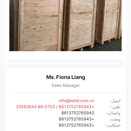
Ms. Fiona Liang
Sales Manager
ایمیل:
info@estel.com.cn
تلفن::
+8613752765943 / 86-0755 23592644
واتساپ:
8613752765943
ویچت:
+8613752765943
اسکایپ:
+8613752765943