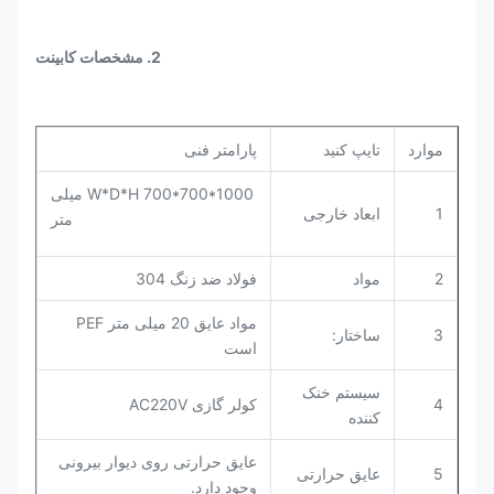
2. مشخصات کابینت
موارد
تایپ کنید
پارامتر فنی
W*D*H 700*700*1000 میلی
1
ابعاد خارجی
متر
2
مواد
فولاد ضد زنگ 304
مواد عایق 20 میلی متر PEF
3
ساختار:
است
سیستم خنک
4
کولر گازی AC220V
کننده
عایق حرارتی روی دیوار بیرونی
5
عایق حرارتی
وجود دارد.