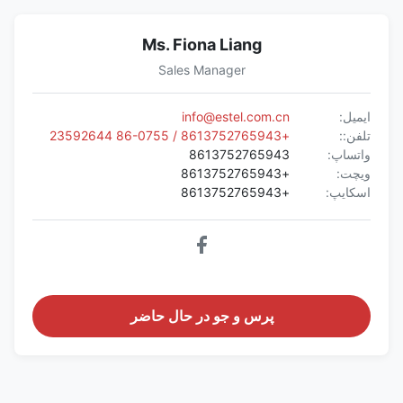
Ms. Fiona Liang
Sales Manager
ایمیل:
info@estel.com.cn
تلفن::
+8613752765943 / 86-0755 23592644
واتساپ:
8613752765943
ویچت:
+8613752765943
اسکایپ:
+8613752765943
پرس و جو در حال حاضر