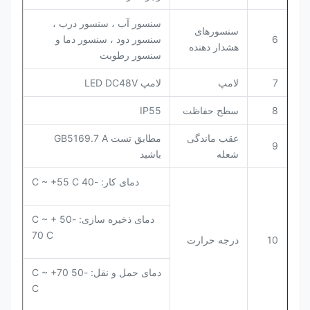
سنسور آب ، سنسور درب ،
سنسورهای
6
سنسور دود ، سنسور دما و
هشدار دهنده
سنسور رطوبت
7
لامپ
لامپ LED DC48V
8
سطح حفاظت
IP55
عقب ماندگی
مطابق تست GB5169.7 A
9
شعله
باشید
دمای کار: -40 C ~ +55 C
دمای ذخیره سازی: -50 C ~ +
70 C
10
درجه حرارت
دمای حمل و نقل: -50 C ~ +70
C