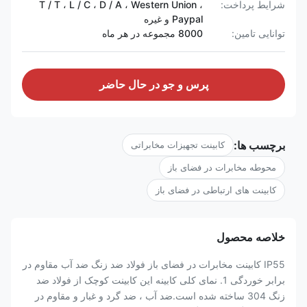
شرایط پرداخت:
T / T ، L / C ، D / A ، Western Union ،
Paypal و غیره
توانایی تامین:
8000 مجموعه در هر ماه
پرس و جو در حال حاضر
برچسب ها:
کابینت تجهیزات مخابراتی
محوطه مخابرات در فضای باز
کابینت های ارتباطی در فضای باز
خلاصه محصول
IP55 کابینت مخابرات در فضای باز فولاد ضد زنگ ضد آب مقاوم در
برابر خوردگی 1. نمای کلی کابینه این کابینت کوچک از فولاد ضد
زنگ 304 ساخته شده است.ضد آب ، ضد گرد و غبار و مقاوم در