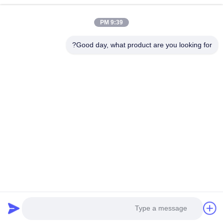
ESTEL ((GUANGDONG) TECHNOLOGY CO., LTD
پیوندهای سریع
9:39 PM
خونه
جدید
Good day, what product are you looking for?
محصولات
ویدیو
درباره ما
تور کارخانه
کنترل کیفیت
با ما تماس بگیرید
با ما تماس بگیرید
00-86-13752765943
info@estel.com.cn
حقوق چاپ © 2016-2026 ESTEL (GUANGDONG) TECHNOLOGY CO., LTD.. .
تمامی حقوق محفوظ است.