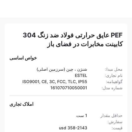
PEF عایق حرارتی فولاد ضد زنگ 304
کابینت مخابرات در فضای باز
خواص اساسی
محل مبدا:
شنژن ، چین (سرزمین اصلی)
نام تجاری:
ESTEL
گواهینامه:
ISO9001, CE, 3C, FCC, TLC, IP55
شماره مدل:
161070710050001
املاک تجاری
حداقل مقدار
1 ست
سفارش:
قیمت:
358-2143 usd