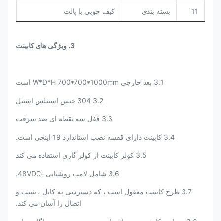
11
بسته بندی
کیف چوبی با پالت
3. ویژگی های کابینت
3.1 بعد خارجی W*D*H 700*700*1000mm است
3.2 304 جنس استنلس استیل
3.3 قفل سه نقطه ای ضد سرقت
3.4 کابینت دارای قفسه نصب استاندارد 19 اینچی است.
3.5 کولر کابینت از کولر گازی استفاده می کند
3.6 شامل لامپ روشنایی -48VDC.
3.7 طرح کابینت معقول است ، که دسترسی به کابل ، تثبیت و
اتصال را آسان می کند.