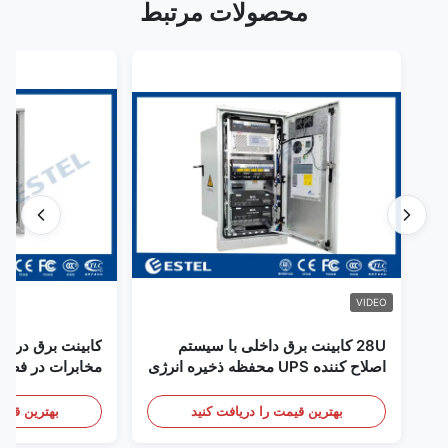
محصولات مرتبط
VIDEO
28U کابینت برق داخلی با سیستم
کابینت برق در فض
اصلاح کننده UPS محفظه ذخیره انرژی
مخابرات در فضای
باتری
سنسور درب
بهترین قیمت را دریافت کنید
بهترین قیمت