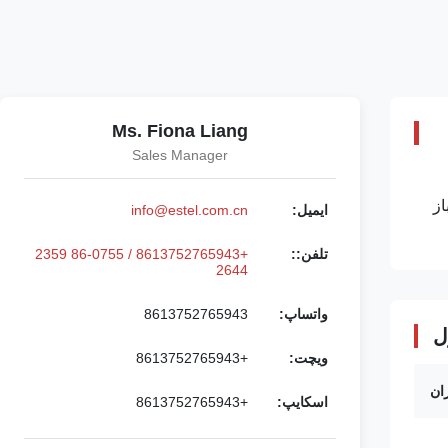
Ms. Fiona Liang
Sales Manager
چی در فضای باز
ایمیل:
info@estel.com.cn
تلفن::
+8613752765943 / 86-0755 2359
2644
واتساپ:
8613752765943
ل
ویچت:
+8613752765943
ان
اسکایپ:
+8613752765943