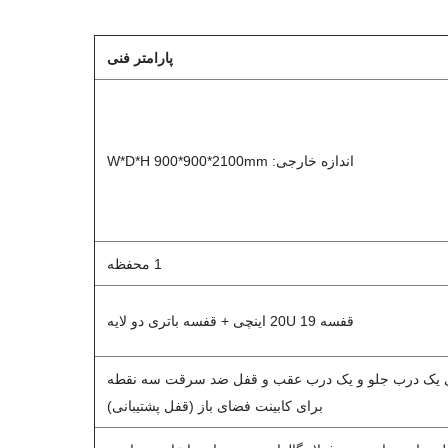
پارامتر فنی
اندازه خارجی: W*D*H 900*900*2100mm
1 محفظه
قفسه 20U 19 اینچی + قفسه باتری دو لایه
ی یک درب جلو و یک درب عقب و قفل ضد سرقت سه نقطه
برای کابینت فضای باز (قفل پشتیبانی)