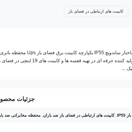
کابینت های ارتباطی در فضای باز
محفظه مخابراتی کابینت های ارتباطی فضای باز IP55 ضد باران ساختار ساندویچ IP55 یکپارچه کابینت برق فضای باز Ups محفظه باتری
150WK مبدل حرارتی خنک کننده 1. معرفی مختصر ESTEL یک تولید کننده حرفه ای در تهیه قفسه ها و کابینت های 19 این
جزئیات محصو
IP55
,
کابینت های ارتباطی در فضای باز ضد باران
,
محفظه مخابراتی ضد بار