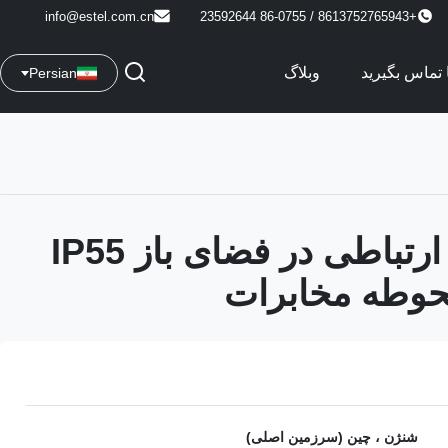
info@estel.com.cn
+8613752765943 / 86-0755 23592644
ا تماس بگیرید
وبلاگ
Persian
کابینت های ارتباطی در فضای باز IP55
حوطه مخابرات
شنژن ، چین (سرزمین اصلی)