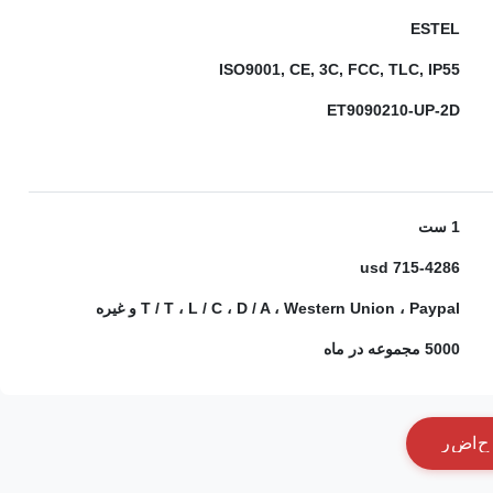
ESTEL
ISO9001, CE, 3C, FCC, TLC, IP55
ET9090210-UP-2D
1 ست
715-4286 usd
T / T ، L / C ، D / A ، Western Union ، Paypal و غیره
5000 مجموعه در ماه
ح
ا
ض
ر