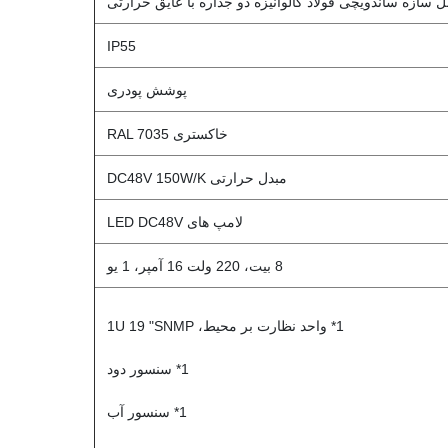
نل سازه ساندویچی فولاد گالوانیزه دو جداره با عایق حرارتی
IP55
پوشش پودری
خاکستری RAL 7035
مبدل حرارتی DC48V 150W/K
لامپ های LED DC48V
8 بیت، 220 ولت 16 آمپر، 1 یو
1* واحد نظارت بر محیط، 1U 19 "SNMP
1* سنسور دود
1* سنسور آب