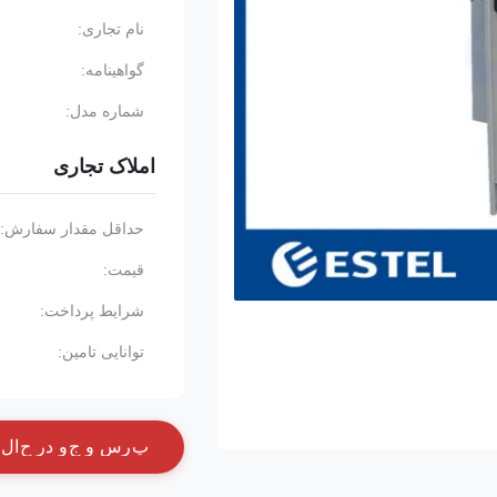
نام تجاری:
گواهینامه:
شماره مدل:
املاک تجاری
حداقل مقدار سفارش:
قیمت:
شرایط پرداخت:
توانایی تامین:
پ
ر
س
و
ج
و
د
ر
ح
ا
ل