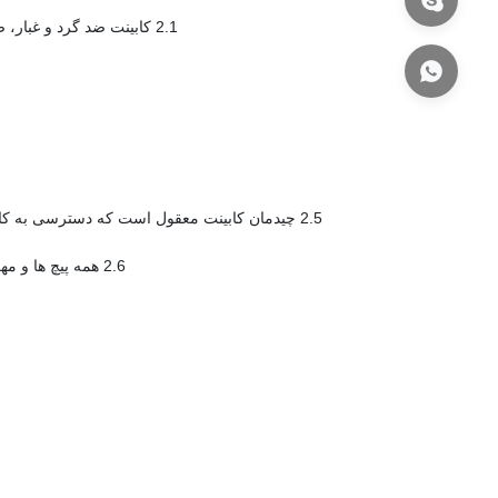
2.1 کابینت ضد گرد و غبار، ضد آفتاب و ضد باران است، می تواند در محیط های خشن در فضای باز استفاده شود.
2.5 چیدمان کابینت معقول است که دسترسی به کابل، تثبیت و اتصال به زمین را تسهیل می کند.ورودی کابل در پایین کابینت وجود دارد.
2.6 همه پیچ ها و مهره ها از جنس فولاد ضد زنگ هستند.مقاومت در برابر خوردگی کابینت را افزایش داد.