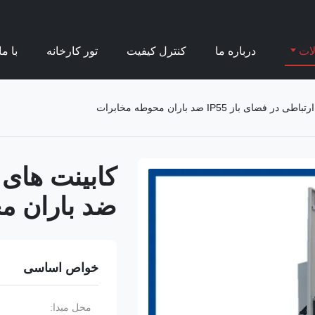
ات
درباره ما
کنترل کیفیت
تور کارخانه
با م
 فضای باز IP55 ضد باران محوطه مخابرات
ضد باران م
خواص اساسی
محل مبدا: