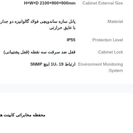
H×W×D 2100×900×900mm
Cabinet External Size:
Material:
پانل سازه ساندویچی فولاد گالوانیزه دو جداره
با عایق حرارتی
IP55
Protection Level:
Cabinet Lock:
قفل ضد سرقت سه نقطه (قفل پشتیبانی)
Environment Monitoring
ارتباط 1U، 19 اینچ SNMP
System:
محفظه مخابراتی کابینت های ارتبا