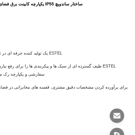
ساختار ساندویچ IP55 یکپارچه کابینت برق فضای باز Ups محفظه باتری 150WK مبدل حرارتی خنک کننده
ESTEL یک تولید کننده حرفه ای در تهیه قفسه ها و کابینت های 19 اینچی در فضای باز برای مخابرات و سایر صنایع است.
ESTEL طیف گسترده ای از سبک ها و پیکربندی ها را برای رفع نیا
سفارشی و یکپارچه رک مخا
برای برآورده کردن مشخصات دقیق مشتری، قفسه های مخابراتی در فضای باز 