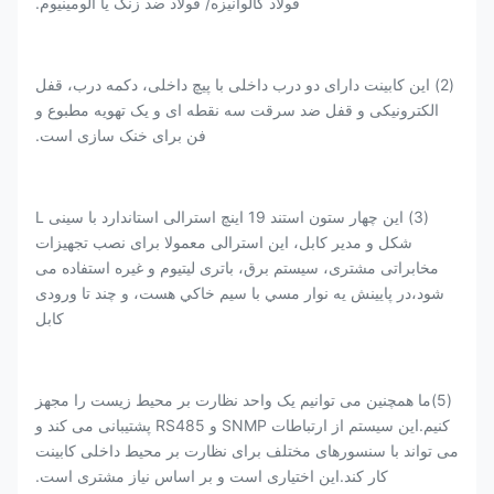
فولاد گالوانیزه/ فولاد ضد زنگ یا آلومینیوم.
(2) این کابینت دارای دو درب داخلی با پیچ داخلی، دکمه درب، قفل
الکترونیکی و قفل ضد سرقت سه نقطه ای و یک تهویه مطبوع و
فن برای خنک سازی است.
(3) این چهار ستون استند 19 اینچ استرالی استاندارد با سینی L
شکل و مدیر کابل، این استرالی معمولا برای نصب تجهیزات
مخابراتی مشتری، سیستم برق، باتری لیتیوم و غیره استفاده می
شود،در پايينش يه نوار مسي با سيم خاکي هست، و چند تا ورودی
کابل
(5)ما همچنین می توانیم یک واحد نظارت بر محیط زیست را مجهز
کنیم.این سیستم از ارتباطات SNMP و RS485 پشتیبانی می کند و
می تواند با سنسورهای مختلف برای نظارت بر محیط داخلی کابینت
کار کند.این اختیاری است و بر اساس نیاز مشتری است.