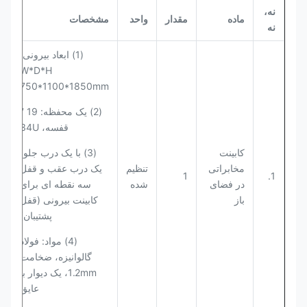
نه،
ماده
مقدار
واحد
مشخصات
نه
(1) ابعاد بیرونی:
W*D*H
750*1100*1850mm
(2) یک محفظه: 19 ′′
قفسه، 34U
کابینت
(3) با یک درب جلو،
مخابراتی
تنظیم
یک درب عقب و قفل
1
1.
در فضای
شده
سه نقطه ای برای
باز
کابینت بیرونی (قفل
پشتیبان)
(4) مواد: فولاد
گالوانیزه، ضخامت
1.2mm، یک دیوار با
عایق