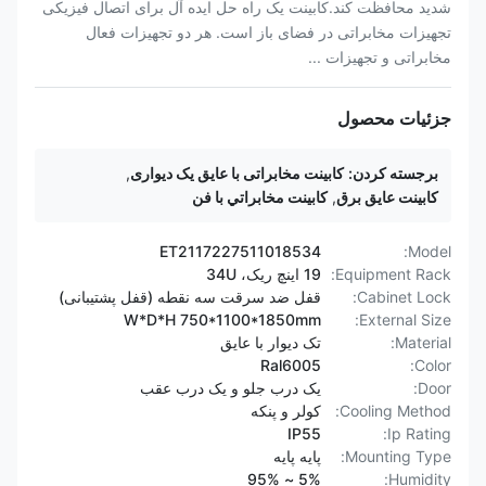
شدید محافظت کند.کابینت یک راه حل ایده آل برای اتصال فیزیکی
تجهیزات مخابراتی در فضای باز است. هر دو تجهیزات فعال
مخابراتی و تجهیزات ...
جزئیات محصول
برجسته کردن:
کابینت مخابراتی با عایق یک دیواری
,
کابینت عایق برق
,
کابينت مخابراتي با فن
ET2117227511018534
Model:
Equipment Rack:
19 اینچ ریک، 34U
Cabinet Lock:
قفل ضد سرقت سه نقطه (قفل پشتیبانی)
W*D*H 750*1100*1850mm
External Size:
Material:
تک دیوار با عایق
Ral6005
Color:
Door:
یک درب جلو و یک درب عقب
Cooling Method:
کولر و پنکه
IP55
Ip Rating:
Mounting Type:
پایه پایه
5% ~ 95%
Humidity: