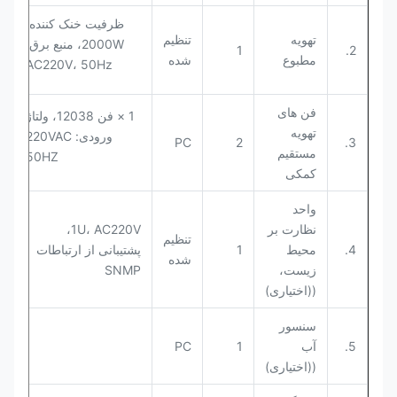
ظرفیت خنک کننده:
تهویه
تنظیم
2000W، منبع برق:
1
2.
مطبوع
شده
AC220V، 50Hz
فن های
1 × فن 12038، ولتاژ
تهویه
ورودی: 220VAC
PC
2
3.
مستقیم
50HZ
کمکی
واحد
نظارت بر
1U، AC220V،
تنظیم
4.
محیط
1
پشتیبانی از ارتباطات
شده
زیست،
SNMP
((اختیاری)
سنسور
5.
آب
1
PC
((اختیاری)