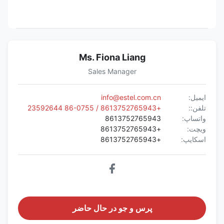
Ms. Fiona Liang
Sales Manager
ایمیل:
info@estel.com.cn
تلفن::
+8613752765943 / 86-0755 23592644
واتساپ:
8613752765943
ویچت:
+8613752765943
اسکایپ:
+8613752765943
پرس و جو در حال حاضر