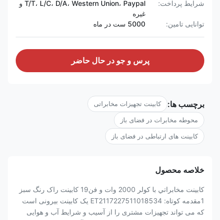
شرایط پرداخت:
T/T، L/C، D/A، Western Union، Paypal و
غیره
توانایی تامین:
5000 ست در ماه
پرس و جو در حال حاضر
برچسب ها:
کابینت تجهیزات مخابراتی
محوطه مخابرات در فضای باز
کابینت های ارتباطی در فضای باز
خلاصه محصول
کابينت مخابراتي با کولر 2000 وات و فن19 کابينت راک رنگ سبز
1مقدمه کوتاه: ET2117227511018534 یک کابینت بیرونی است
که می تواند تجهیزات مشتری را از آسیب و شرایط آب و هوایی