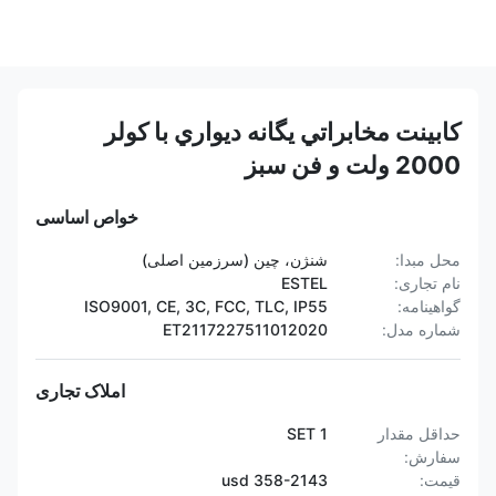
کابينت مخابراتي يگانه ديواري با کولر
2000 ولت و فن سبز
خواص اساسی
محل مبدا:
شنژن، چین (سرزمین اصلی)
نام تجاری:
ESTEL
گواهینامه:
ISO9001, CE, 3C, FCC, TLC, IP55
شماره مدل:
ET2117227511012020
املاک تجاری
حداقل مقدار
1 SET
سفارش:
قیمت:
358-2143 usd