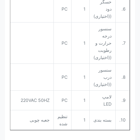
حسگر
6.
دود
1
PC
((اختیاری)
سنسور
درجه
7.
حرارت و
1
PC
رطوبت
((اختیاری)
سنسور
8.
درب
1
PC
((اختیاری)
لامپ
220VAC 50HZ
PC
1
9.
LED
تنظیم
10.
بسته بندی
1
جعبه چوبی
شده