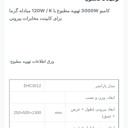
کامبو 3000W تهویه مطبوع با 120W / K مبادله گرما
برای کابینت مخابرات بیرونی
ورق اطلاعات تهویه مطبوع:
مدل پارامتر
EHC3012
ابعاد، وزن و نصب
ابعاد بیرونی (طول × عرض
1300×505×250
mm
× عمق)
ابعاد بیرونی (طول × عرض