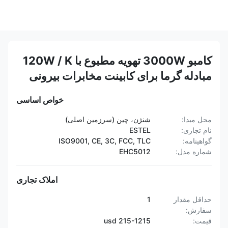
کامبو 3000W تهویه مطبوع با 120W / K
مبادله گرما برای کابینت مخابرات بیرونی
خواص اساسی
محل مبدا:
شنژن، چین (سرزمین اصلی)
نام تجاری:
ESTEL
گواهینامه:
ISO9001, CE, 3C, FCC, TLC
شماره مدل:
EHC5012
املاک تجاری
حداقل مقدار
1
سفارش:
قیمت:
215-1215 usd