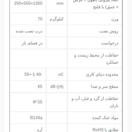
1350×550×250
mm
× عمق) با فلنج
وزن
کیلوگرم
70
روش نصب
درب نصب شده
درخواست
در فضای باز
حفاظت از محیط زیست و
عملکرد
محدوده دمای کاری
oC
-40 تا +55
سطح سر و صدا
dB ((A)
65
حفاظت از گرد و غبار، آب و
IP 55
باران
مواد خنک کننده
R134a
تطابق با RoHS
آره