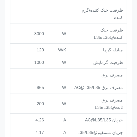
ظرفیت خنک کننده/گرم
کننده
ظرفیت خنک
3000
W
کننده@L35/L35
مبادله گرما
W/K
120
ظرفیت گرمایش
W
1000
مصرف برق
مصرف برق AC@L35/L35
W
865
مصرف برق
200
W
ثابت@L35/L35
جریان AC@L35/L35
A
4.26
جریان مستقیم@L35/L35
A
4.17