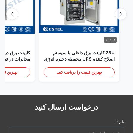
VIDEO
28U کابینت برق داخلی با سیستم
کابینت برق در فض
اصلاح کننده UPS محفظه ذخیره انرژی
مخابرات در فضای
باتری
سنسور درب
بهترین قیمت را دریافت کنید
بهترین قیمت
درخواست ارسال کنید
نام *