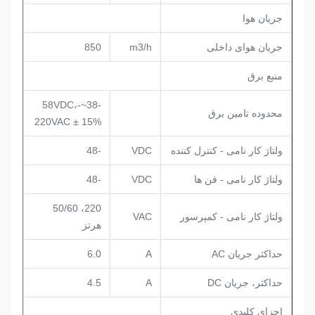
جریان هوا
جریان هوای داخلی
m3/h
850
منبع برق
-38~-58VDC،
محدوده تامین برق
220VAC ± 15%
ولتاژ کار نامی - کنترل کننده
VDC
-48
ولتاژ کار نامی - فن ها
VDC
-48
220، 50/60
ولتاژ کار نامی - کمپرسور
VAC
هرتز
حداکثر جریان AC
A
6.0
حداکثر، جریان DC
A
4.5
اجزای کلیدی