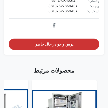
واتساپ:
8613752765943
ویچت:
+8613752765943
اسکایپ:
+8613752765943
پرس و جو در حال حاضر
محصولات مرتبط