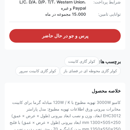
شرایط پرداخت:
L/C، D/A، D/P، T/T، Western Union،
Paypal و غیره
توانایی تامین:
15،000 مجموعه در ماه
پرس و جو در حال حاضر
برچسب ها:
کولر گازی کابینت
کولر گازی محوطه ای در فضای باز
کولر گازی کابینت سرور
خلاصه محصول
کامبو 3000W تهویه مطبوع با 120W / K مبادله گرما برای کابینت
مخابرات بیرونی ورق اطلاعات تهویه مطبوع: مدل پارامتر
EHC3012 ابعاد، وزن و نصب ابعاد بیرونی (طول × عرض × عمق)
mm 1300×505×250 ابعاد بیرونی (طول × عرض × عمق) با فلنج
mm 1350×550×250 وزن کیلوگرم 70 روش نصب درب نصب