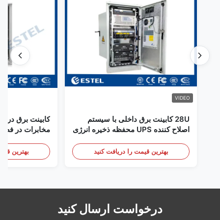
VIDEO
28U کابینت برق داخلی با سیستم
کابینت برق در فض
اصلاح کننده UPS محفظه ذخیره انرژی
مخابرات در فضای
باتری
سنسور درب
بهترین قیمت را دریافت کنید
بهترین قیمت
درخواست ارسال کنید