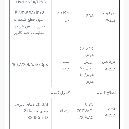
LLlvd2:63A/1Px8
ظرفیت
شکافنده
BLVD:63A/1Px8,
63A
ورودی
بار
بدون قطع کننده به
صورت پیش فرض,
تنظیمات خود کاربر
۴۵ تا ۶۶
هرتز،
فرکانس
ارزش
سند
10kA/20kA،8/20μs
ورودی
نامی:۵۰
واحد
هرتز/۶۰
هرتز
اصلاح کننده
کنترل کننده
85 تا
3Al ((2 دمای باتری,1
ولتاژ
290VAC،
ارتفاع
دمای محیط).2
ورودی
RS485,7 D
220VAC
ورودی