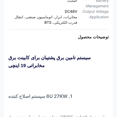
Battery
حمایت
Management:
DC48V
Output Voltage:
Application:
مخابرات، ابزار، اتوماسیون صنعتی، انتقال
قدرت الکتریکی، BTS
توضیحات محصول
سیستم تامین برق پشتیبان برای کابینت برق
مخابراتی 19 اینچی
1. 6U 27KW سیستم اصلاح کننده
"سیستم اصلاح کننده 48VDC" به طور معمول به یک سیستم برق