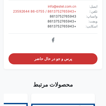
ایمیل:
info@estel.com.cn
تلفن::
+8613752765943 / 86-0755 23592644
واتساپ:
8613752765943
ویچت:
+8613752765943
اسکایپ:
+8613752765943
پرس و جو در حال حاضر
محصولات مرتبط