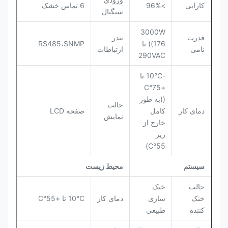
کارایی
>96%
6 تماس خشک
سیگنال
3000W
قدرت
بندر
((176 تا
RS485،SNMP
نامی
ارتباطات
290VAC
-10°C تا
+75°C
((به طور
حالت
دمای کار
کامل
صفحه LCD
نمایش
خارج از
زیر
55°C)
سیستم
محیط زیست
حالت
خنک
خنک
سازی
دمای کار
10°C تا +55°C
کننده
طبیعی