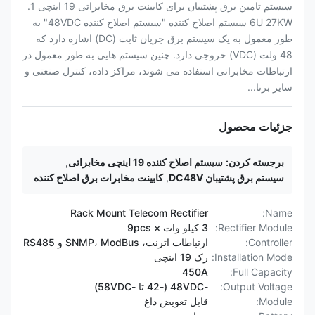
سیستم تامین برق پشتیبان برای کابینت برق مخابراتی 19 اینچی 1.
6U 27KW سیستم اصلاح کننده "سیستم اصلاح کننده 48VDC" به
طور معمول به یک سیستم برق جریان ثابت (DC) اشاره دارد که
48 ولت (VDC) خروجی دارد. چنین سیستم هایی به طور معمول در
ارتباطات مخابراتی استفاده می شوند، مراکز داده، کنترل صنعتی و
سایر برنا...
جزئیات محصول
برجسته کردن:
سیستم اصلاح کننده 19 اینچی مخابراتی
,
سیستم برق پشتیبان DC48V
,
کابینت مخابرات برق اصلاح کننده
Rack Mount Telecom Rectifier
Name:
Rectifier Module:
3 کیلو وات × 9pcs
Controller:
ارتباطات اترنت، SNMP، ModBus و RS485
Installation Mode:
رک 19 اینچی
450A
Full Capacity:
Output Voltage:
-48VDC (-42 تا -58VDC)
Module:
قابل تعویض داغ