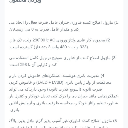
ویژگی محصول
1) ماژول اصلاح کننده فناوری جبران عامل قدرت فعال را اتخاذ می
کند و مقدار عامل قدرت به 0 می رسد.99.
2) محدوده کار عادی ولتاژ ورودی AC تا 90 ̊290 ولت، تک فاز،
(323 ولت ~ 480 ولت ac، 3 فاز) گسترده است.
3) ماژول اصلاح کننده از فناوری سوئیچ نرم پل کامل استفاده می
کند و کارایی آن تا 96٪ است.
4) مدیریت باتری هوشمند. عملکردهای خاموش کردن بار و
محافظت از ولتاژ پایین باتری (LVLD + LVBD) و خاموش کردن
قدرت ثانویه (اسویچ قدرت ثانویه) وجود دارد.که می تواند
عملکردهایی مانند جبران دما را درک کند، تعادل خودکار و کنترل بار
شناور، تنظیم ولتاژ خودکار، محاسبه ظرفیت باتری و آزمایش آنلاین
باتری.
5) ماژول اصلاح کننده فناوری غیر آسیب پذیر گرم-تبادل پذیر، پلاگ
و بازی را اتخاذ می کند و زمان تعویض کمتر از 1 دقیقه است.