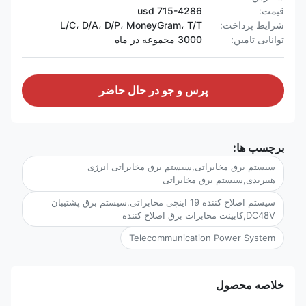
قیمت:
715-4286 usd
شرایط پرداخت:
L/C، D/A، D/P، MoneyGram، T/T
توانایی تامین:
3000 مجموعه در ماه
پرس و جو در حال حاضر
برچسب ها:
سیستم برق مخابراتی,سیستم برق مخابراتی انرژی
هیبریدی,سیستم برق مخابراتی
سیستم اصلاح کننده 19 اینچی مخابراتی,سیستم برق پشتیبان
DC48V,کابینت مخابرات برق اصلاح کننده
Telecommunication Power System
خلاصه محصول