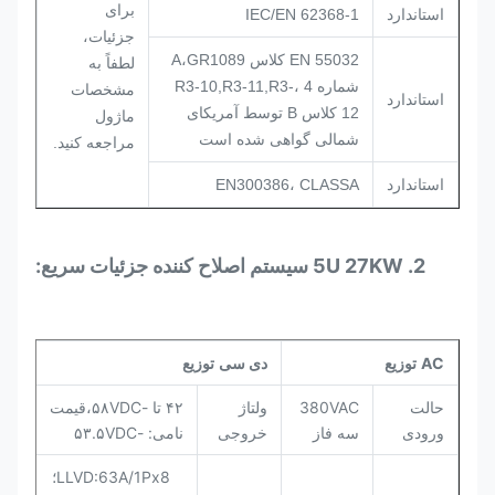
برای
استاندارد
IEC/EN 62368-1
جزئیات،
EN 55032 کلاس A،GR1089
لطفاً به
شماره 4 ،R3-10,R3-11,R3-
مشخصات
استاندارد
12 کلاس B توسط آمریکای
ماژول
شمالی گواهی شده است
مراجعه کنید.
استاندارد
EN300386، CLASSA
2. 5U 27KW سیستم اصلاح کننده جزئیات سریع:
AC
توزیع
دی سی
توزیع
حالت
380VAC
ولتاژ
۴۲ تا -۵۸VDC،قیمت
ورودی
سه فاز
خروجی
نامی: -۵۳.۵VDC
LLVD:63A/1Px8؛