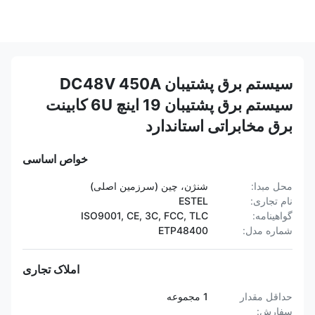
سیستم برق پشتیبان DC48V 450A
سیستم برق پشتیبان 19 اینچ 6U کابینت
برق مخابراتی استاندارد
خواص اساسی
محل مبدا:
شنژن، چین (سرزمین اصلی)
نام تجاری:
ESTEL
گواهینامه:
ISO9001, CE, 3C, FCC, TLC
شماره مدل:
ETP48400
املاک تجاری
حداقل مقدار
1 مجموعه
سفارش: