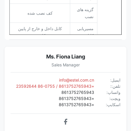
گزینه های
کف نصب شده
نصب
مسیریابی
کابل داخل و خارج از پایین
کابل
کابینت
تعمیر و
یک درب جلو و یک درب عقب
نگهداری
Ms. Fiona Liang
Sales Manager
کولر گازی
اختیاری
سیستم
خنک
فن
2 عدد پنکه با یک کنترلر فن
ایمیل:
info@estel.com.cn
کننده
تلفن::
+8613752765943 / 86-0755 23592644
ولتاژ ورودی
AC220V 60Hz
واتساپ:
8613752765943
ویچت:
+8613752765943
سنسور
سنسور
اسکایپ:
+8613752765943
بله
درب
درب
سنسور
سنسور دما
بله
دما