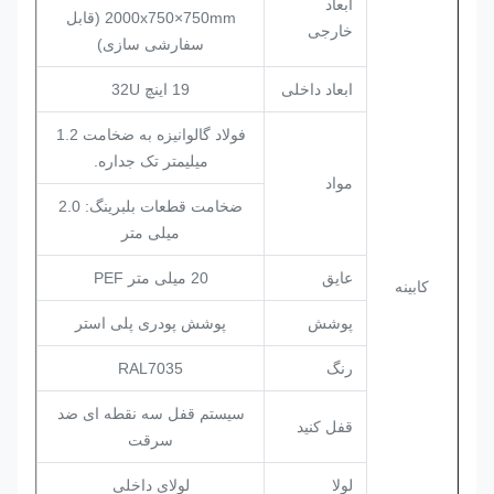
ابعاد
2000x750×750mm (قابل
خارجی
سفارشی سازی)
ابعاد داخلی
19 اینچ 32U
فولاد گالوانیزه به ضخامت 1.2
میلیمتر تک جداره.
مواد
ضخامت قطعات بلبرینگ: 2.0
میلی متر
عایق
20 میلی متر PEF
کابینه
پوشش
پوشش پودری پلی استر
رنگ
RAL7035
سیستم قفل سه نقطه ای ضد
قفل کنید
سرقت
لولا
لولای داخلی