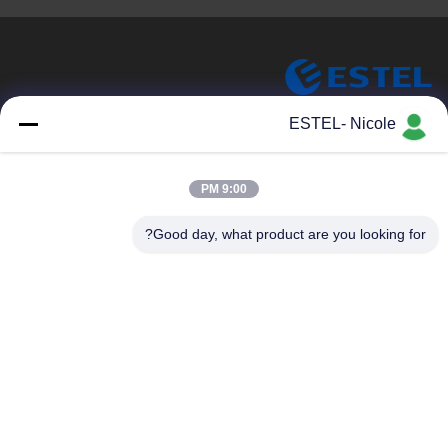
ESTEL (GUANGDONG) TECHNOLOGY CO., LTD.
ESTEL- Nicole
شرکت فناوری استل (گوانگدونگ)، با مسئولیت محدود.
پیوندهای سریع
9:00 PM
خونه
جدید
Good day, what product are you looking for?
محصولات
ویدیو
درباره ما
تور کارخانه
کنترل کیفیت
با ما تماس بگیرید
با ما تماس بگیرید
00-86-13752765943
info@estel.com.cn