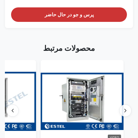
سیستم یکسو کننده (اختیاری)
پرس و جو در حال حاضر
سیستم PV (اختیاری)
یکسو کننده
اینورتر (اختیاری)
سیستم
محصولات مرتبط
+
قدرت
خورشیدی
توزیع برق:
LVD1: 2*80A+2*63A
LVD2: 1*63A+4*32A+2*16A
لامپ ال
لامپ LED برای روشنایی با سوئیچ، ولتاژ:
ای دی
AC220V، 60 هرتز.
-40℃ ~+55℃ (+تابش
دمای کاری
خورشیدی)
VIDEO