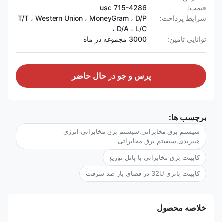
قیمت:
715-4286 usd
شرایط پرداخت:
T/T ، Western Union ، MoneyGram ، D/P
، D/A ، L/C
توانایی تامین:
3000 مجموعه در ماه
پرس و جو در حال حاضر
برچسب ها:
سیستم برق مخابراتی,سیستم برق مخابراتی انرژی
هیبریدی,سیستم برق مخابراتی
کابینت برق مخابراتی با پانل توزیع
کابینت باتری 32U در فضای باز ضد سرقت
خلاصه محصول