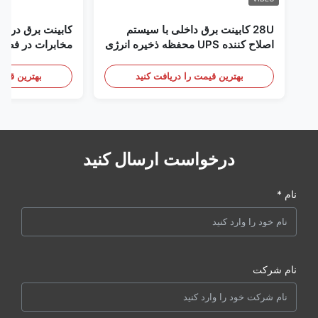
دمای ذخیره
-40℃~+70℃
محیط
سازی
28U کابینت برق داخلی با سیستم
کابینت برق در فض
زیست
اصلاح کننده UPS محفظه ذخیره انرژی
مخابرات در فضای
رطوبت
5٪ ~ 95٪ (بدون تراکم)
باتری
سنسور درب
کاری
بهترین قیمت را دریافت کنید
بهترین قیمت
ارتفاع کاری
0 تا 4000 متر
درخواست ارسال کنید
نام *
نام شرکت