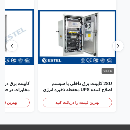
VIDEO
28U کابینت برق داخلی با سیستم
کابینت برق در فض
اصلاح کننده UPS محفظه ذخیره انرژی
مخابرات در فضای
باتری
سنسور درب
بهترین قیمت را دریافت کنید
بهترین قیمت