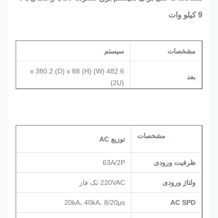
9 کیلو وات
سیستم
مشخصات
482.6 (W) x 380.2 (D) x 88 (H)
بعد
(2U)
وزن
15 کیلوگرم (بدون یکسو کننده)
حالت خنک کننده
خنک کننده طبیعی
مشخصات
توزیع AC
حالت نصب
قفسه 19 اینچی یا داخل کابینت
ورودی AC
ظرفیت ورودی
63A/2P
90-300VAC تکفاز
ولتاژ ورودی
سطح حفاظت
IP20
220VAC تک فاز
20kA، 40kA، 8/20μs
AC SPD