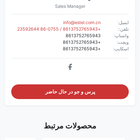
Sales Manager
ایمیل:
info@estel.com.cn
تلفن::
+8613752765943 / 86-0755 23592644
واتساپ:
8613752765943
ویچت:
+8613752765943
اسکایپ:
+8613752765943
پرس و جو در حال حاضر
محصولات مرتبط