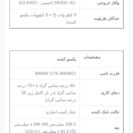
ولتاژ خروجی
-42~58VDC (اسمی: -53.5VDC)
9 کیلو وات (3 × 3 کیلووات یکسو
حداکثر ظرفیت
کننده)
مشخصات
یکسو کننده
قدرت نامی
3000W (176-300VAC)
-40 درجه سانتی گراد تا +75 درجه
دمای کاری
سانتی گراد (در بار کامل زیر 50
درجه سانتی گراد)
حالت خنک کننده
خنک کننده اجباری
106.5 میلی‌متر (W) x 286 میلی‌متر
بعد
(D) x 41.5 میلی‌متر (ح) (1U)