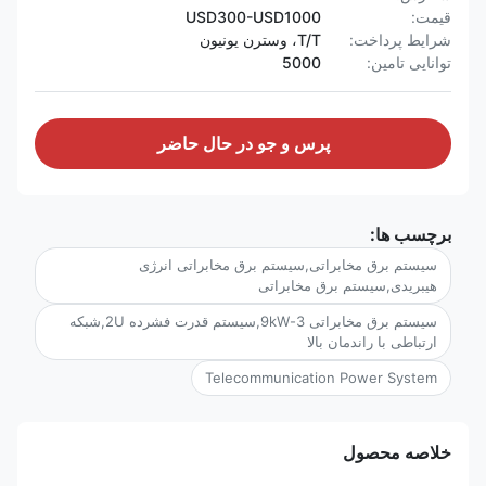
قیمت:
USD300-USD1000
شرایط پرداخت:
T/T، وسترن یونیون
توانایی تامین:
5000
پرس و جو در حال حاضر
برچسب ها:
سیستم برق مخابراتی,سیستم برق مخابراتی انرژی
هیبریدی,سیستم برق مخابراتی
سیستم برق مخابراتی 3-9kW,سیستم قدرت فشرده 2U,شبکه
ارتباطی با راندمان بالا
Telecommunication Power System
خلاصه محصول