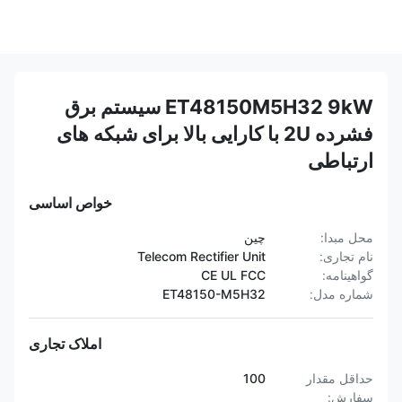
ET48150M5H32 9kW سیستم برق
فشرده 2U با کارایی بالا برای شبکه های
ارتباطی
خواص اساسی
محل مبدا:
چین
نام تجاری:
Telecom Rectifier Unit
گواهینامه:
CE UL FCC
شماره مدل:
ET48150-M5H32
املاک تجاری
حداقل مقدار
100
سفارش: