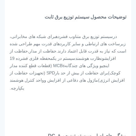
توضیحات محصول سیستم توزیع برق ثابت
در
سیستم توزیع برق متناوب فشرده
برای شبکه های مخابراتی،
زیرساخت های ارتباطی و سایر کاربردهای قدرت مهم طراحی شده
است که نیاز به قدرت قابل اعتماد دارند.
حفاظت از مدار
,
حفاظت از
افزایش
و
نظارت هوشمند
سیستم در یک
محفظه فلزی فشرده 19
اینچی
و ویژگی های چندگانه
MCBs (قطعات قطع کننده مدار
کوچک)
برای حفاظت از بیش از حد بار
SPD (تجهیزات حفاظت از
افزایش انرژی)
ماژول های دفاعی از افزایش و
واحد کنترل هوشمند
یکپارچه
.
ویژگی های اصلی سیستم توزیع برق DC