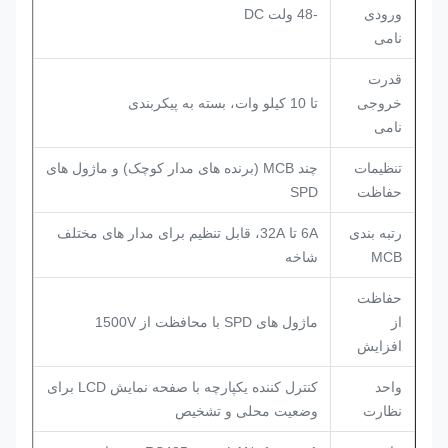
ورودی
-48 ولت DC
نامی
قدرت
خروجی
تا 10 کیلو وات، بسته به پیکربندی
نامی
تنظیمات
چند MCB (برنده های مدار کوچک) و ماژول های
حفاظت
SPD
رتبه بندی
6A تا 32A، قابل تنظیم برای مدار های مختلف
MCB
شاخه
حفاظت
از
ماژول های SPD با محافظت از 1500V
افزایش
واحد
کنترل کننده یکپارچه با صفحه نمایش LCD برای
نظارت
وضعیت محلی و تشخیص