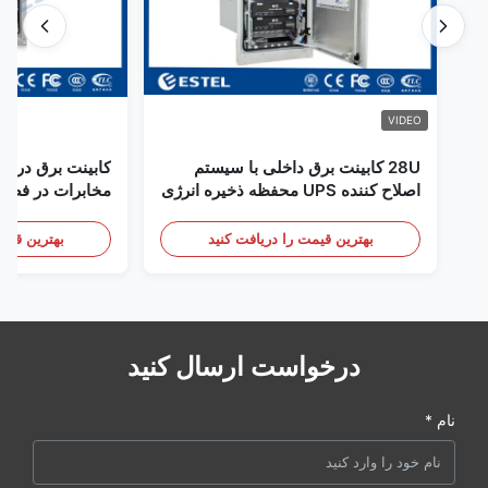
VIDEO
28U کابینت برق داخلی با سیستم
کابینت برق در فض
اصلاح کننده UPS محفظه ذخیره انرژی
مخابرات در فضای
باتری
سنسور درب
بهترین قیمت را دریافت کنید
بهترین قیمت
درخواست ارسال کنید
نام *