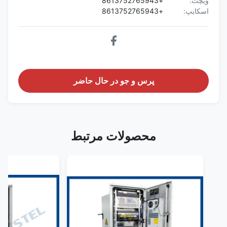
ویچت:
+8613752765943
اسکایپ:
+8613752765943
پرس و جو در حال حاضر
محصولات مرتبط