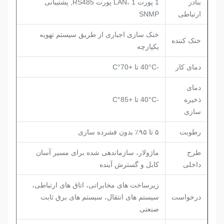
بنادر
1 پورت LAN، 1 پورت RS485, پشتیبانی
ارتباطی
SNMP
خنک سازی اجباری از طریق سیستم تهویه
خنک کننده
یکپارچه
دمای کار
-40°C تا +70°C
دمای
ذخیره
-40°C تا +85°C
سازی
رطوبت
۵ تا ۹۵٪ بدون فشرده سازی
طرح
ماژولار، سازماندهی شده برای مسیر آسان
داخلی
کابل و گسترش آینده
زیرساخت های مخابراتی، اتاق های ارتباطی،
درخواست
سیستم های انتقال، سیستم های برق ثابت
صنعتی