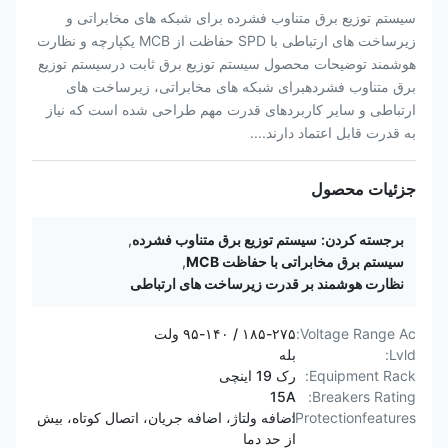
سیستم توزیع برق متناوب فشرده برای شبکه های مخابراتی و
زیرساخت های ارتباطی با SPD حفاظت از MCB یکپارچه و نظارت
هوشمند توضیحات محصول سیستم توزیع برق ثابت درسیستم توزیع
برق متناوب فشردهبرای شبکه های مخابراتی، زیرساخت های
ارتباطی و سایر کاربردهای قدرت مهم طراحی شده است که نیاز
به قدرت قابل اعتماد دارند....
جزئیات محصول
برجسته کردن:
سیستم توزیع برق متناوب فشرده
,
سیستم برق مخابراتی با حفاظت MCB
,
نظارت هوشمند بر قدرت زیرساخت های ارتباطی
Voltage Range Ac:
۱۸۵-۲۷۵ / ۹۵-۱۴۰ ولت
Lvld:
بله
Equipment Rack:
رک 19 اینچی
15A
Breakers Rating:
Protectionfeatures:
اضافه ولتاژ، اضافه جریان، اتصال کوتاه، بیش
از حد دما