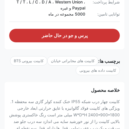
شرایط پرداخت:
T / T ، L / C ، D / A ، Western Union ،
Paypal و غیره
توانایی تامین:
5000 مجموعه در ماه
پرس و جو در حال حاضر
برچسب ها:
کابینت های مخابراتی خیابان
کابینت بیرونی BTS
کابینت داده های بیرونی
خلاصه محصول
کابینت چهار درب شبکه IP55 خنک کننده کولر گازی سه محفظه 1.
ویژگی های کابینت فولاد گالوانیزه با عایق حرارتی ابعاد خارجی
W*D*H 2400*900*1800 میلی متر است رنگ خاکستری پوشش
بالایی کابینت را از نور خورشید سایه می اندازد سه درب جلو ضد
سرقت و یک درب عقب تمامی قفل ها دارای قفل سه نقطه ای