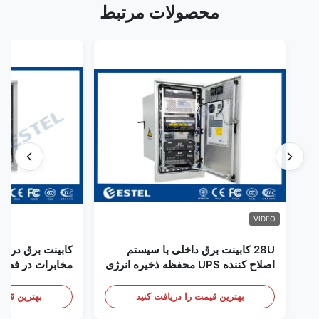
محصولات مرتبط
VIDEO
28U کابینت برق داخلی با سیستم
کابینت برق در فض
اصلاح کننده UPS محفظه ذخیره انرژی
مخابرات در فضای
باتری
سنسور درب
بهترین قیمت را دریافت کنید
بهترین قیمت