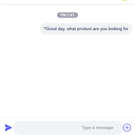
ESTEL ((GUANGDONG) TECHNOLOGY CO., LTD
پیوندهای سریع
1:43 PM
خونه
جدید
Good day, what product are you looking for?
محصولات
ویدیو
درباره ما
تور کارخانه
کنترل کیفیت
با ما تماس بگیرید
با ما تماس بگیرید
00-86-13752765943
info@estel.com.cn
حقوق چاپ © 2016-2026 ESTEL (GUANGDONG) TECHNOLOGY CO., LTD.. .
تمامی حقوق محفوظ است.