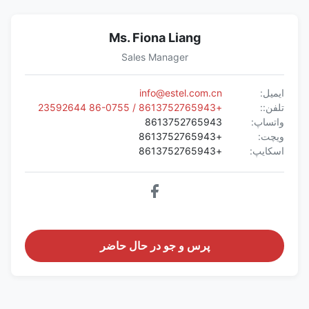
Ms. Fiona Liang
Sales Manager
ایمیل:
info@estel.com.cn
تلفن::
+8613752765943 / 86-0755 23592644
واتساپ:
8613752765943
ویچت:
+8613752765943
اسکایپ:
+8613752765943
پرس و جو در حال حاضر