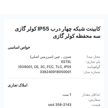
کابینت شبکه چهار درب IP55 کولر گازی
سه محفظه کولر گازی
خواص اساسی
محل مبدا:
شنژن ، چین (سرزمین اصلی)
نام تجاری:
ESTEL
گواهینامه:
ISO9001, CE, 3C, FCC, TLC, IP55
شماره مدل:
338240918050001
املاک تجاری
حداقل مقدار
1 ست
سفارش:
قیمت:
358-2143 usd