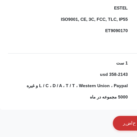
ESTEL
ISO9001, CE, 3C, FCC, TLC, IP55
ET9090170
1 ست
358-2143 usd
L / C ، D / A ، T / T ، Western Union ، Paypal و غیره
5000 مجموعه در ماه
ح
ا
ض
ر