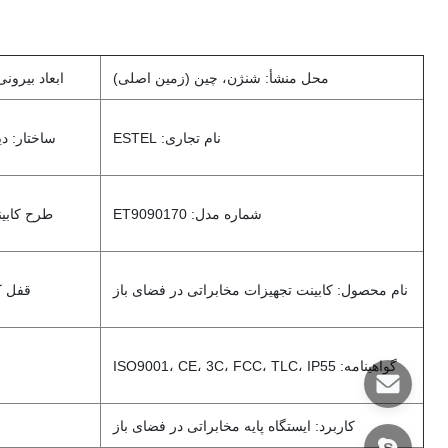
محل منشأ: شنژن، چین (زمین اصلی)
ابعاد بیرونی W × D 1700 × 900 × 900mm
نام تجاری: ESTEL
ساختار: دي
شماره مدل: ET9090170
طرح کابین
نام محصول: کابینت تجهیزات مخابراتی در فضای باز
قفل ک
گواهینامه: ISO9001، CE، 3C، FCC، TLC، IP55
کاربرد: ایستگاه پایه مخابراتی در فضای باز