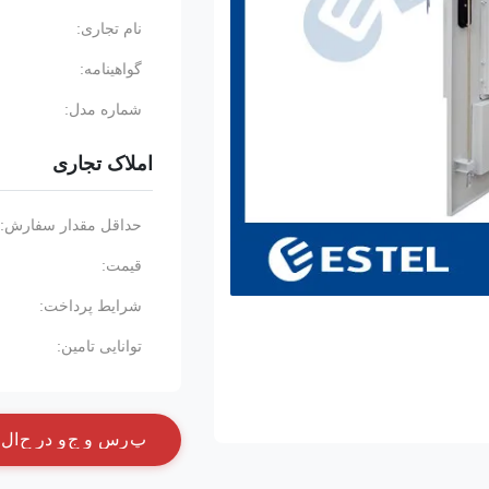
نام تجاری:
گواهینامه:
شماره مدل:
املاک تجاری
حداقل مقدار سفارش:
قیمت:
شرایط پرداخت:
توانایی تامین:
پ
ر
س
و
ج
و
د
ر
ح
ا
ل