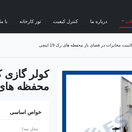
ات
درباره ما
کنترل کیفیت
تور کارخانه
با م
بینت مخابرات در فضای باز محفظه های رک 19 اینچی
کولر گازی ک
محفظه های رک 19
خواص اساسی
محل مبدا: