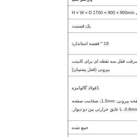
H × 
یک قسمت
19 ′′ قفسه استاندارد
سرقت قفل سه نقطه ای برای کابینت
بیرونی (قفل پشتیبان)
1فولاد گالوانیزه
2.دو دیوار، ضخامت صفحه بیرونی: 1.5mm، ضخامت صفحه
جمع شده