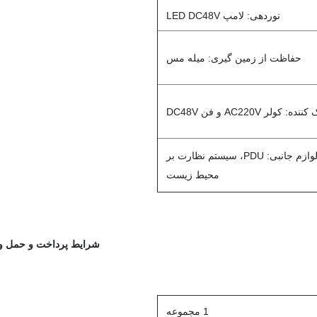
نوردهی: لامپ LED DC48V
حفاظت از زمین گیری: میله مس
ده: کولر AC220V و فن DC48V
گزینه های لوازم جانبی: PDU، سیستم نظارت بر
محیط زیست
شرایط پرداخت و حمل و 
1 مجموعه