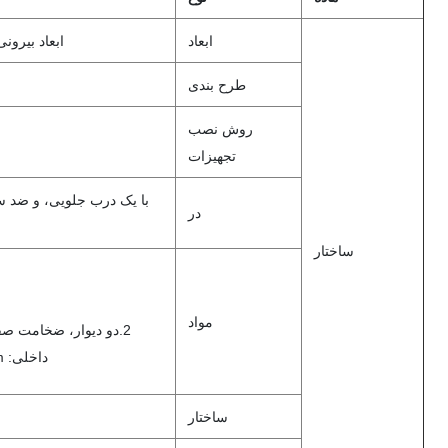
ابعاد
ابعاد بیرونی W × D 1700 × 900 × 900mm
طرح بندی
روش نصب
تجهیزات
با یک درب جلویی، و ضد 
در
ساختار
مواد
داخلی: 0.8mm، با عایق حرارتی بین دو دیوار.
ساختار