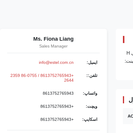
Ms. Fiona Liang
Sales Manager
تهویه مطبوع خنک کننده کابینت مخابرات بیرونی 19 اینچ قفسه قفسه زود باشDاستایل محل منشأ: شنژن، چین (زمین اصلی) ابعاد بیرونی H
ندویچ. شماره مدل: ET9090170 طرح کابینت:
ایمیل:
info@estel.com.cn
تلفن::
+8613752765943 / 86-0755 2359
2644
واتساپ:
8613752765943
ل
ویچت:
+8613752765943
اسکایپ:
+8613752765943