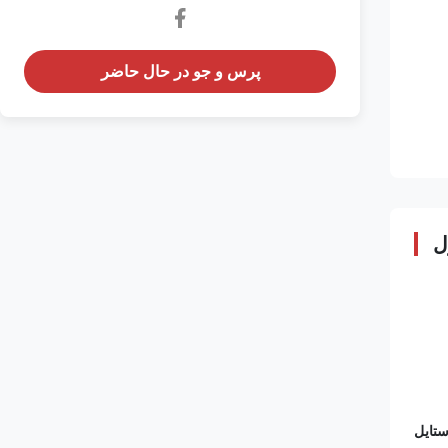
پرس و جو در حال حاضر
ل
ستایل