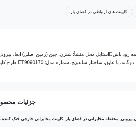
کابینت های ارتباطی در فضای باز
× W × D 1700 × 900 × 900mm نام تجاری: ESTEL ساختار: ديوار دوگانه، با عایق، ساختار سا
جزئیات محصو
ی بیرونی
,
محفظه مخابراتی در فضای باز
,
کابینت مخابراتی خارجی خنک کننده AC