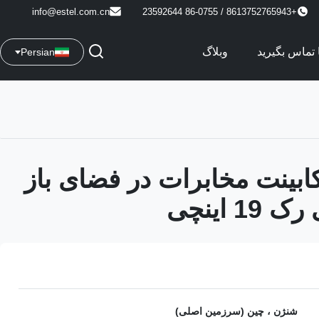
info@estel.com.cn
+8613752765943 / 86-0755 23592644
ا تماس بگیرید
وبلاگ
Persian
ابینت مخابرات در فضای باز
 اینچی
شنژن ، چین (سرزمین اصلی)