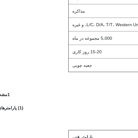
مذاکره
L/C، D/A، T/T، Western، و غیره
5،000 مجموعه در ماه
15-20 روز کاری
جعبه چوبی
1مشخصات
(1) پارامترهای فنی
پارامتر فنی